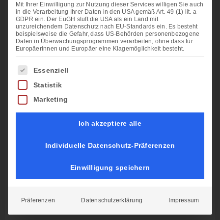
Mit Ihrer Einwilligung zur Nutzung dieser Services willigen Sie auch
in die Verarbeitung Ihrer Daten in den USA gemäß Art. 49 (1) lit. a
GDPR ein. Der EuGH stuft die USA als ein Land mit
unzureichendem Datenschutz nach EU-Standards ein. Es besteht
beispielsweise die Gefahr, dass US-Behörden personenbezogene
Daten in Überwachungsprogrammen verarbeiten, ohne dass für
Europäerinnen und Europäer eine Klagemöglichkeit besteht.
Es folgt eine Liste der Service-Gruppen, für die eine Ein
Essenziell
Statistik
Marketing
Ich akzeptiere alle
Individuelle Datenschutz-Präferenzen
Einwilligung speichern
Präferenzen
Datenschutzerklärung
Impressum